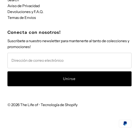
Aviso de Privacidad
Devoluciones y F.A.Q.
Temas de Envios
Conecta con nosotros!
Suscribete a nuestro newsletter para mantenerte al tanto de colecciones y
promociones!
Dirección
de
correo
electrónico
© 2026 The Life of
•
Tecnología de Shopify