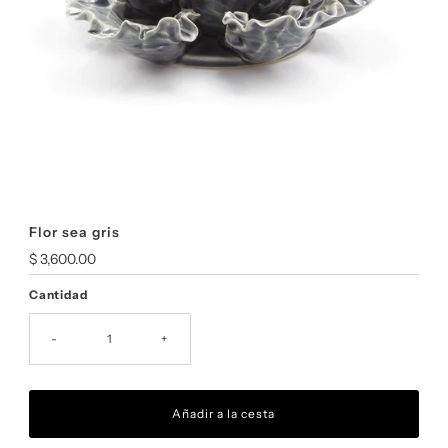
Flor sea gris
Precio
$ 3,600.00
normal
Cantidad
-
+